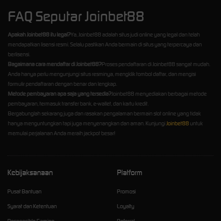
FAQ Seputar Joinbet88
Apakah Joinbet88 itu legal?
Ya, Joinbet88 adalah situs judi online yang legal dan telah
mendapatkan lisensi resmi. Selalu pastikan Anda bermain di situs yang terpercaya dan
berlisensi.
Bagaimana cara mendaftar di Joinbet88?
Proses pendaftaran di Joinbet88 sangat mudah.
Anda hanya perlu mengunjungi situs resminya, mengklik tombol daftar, dan mengisi
formulir pendaftaran dengan benar dan lengkap.
Metode pembayaran apa saja yang tersedia?
Joinbet88 menyediakan berbagai metode
pembayaran, termasuk transfer bank, e-wallet, dan kartu kredit.
Bergabunglah sekarang juga dan rasakan pengalaman bermain slot online yang tidak
hanya menguntungkan tapi juga menyenangkan dan aman. Kunjungi
Joinbet88
untuk
memulai perjalanan Anda meraih jackpot besar!
Kebijaksanaan
Platform
Pusat Bantuan
Promosi
Syarat dan Ketentuan
Loyalty