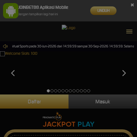
×
JOINBET88 Aplikasi Mobile
UNDUH
Jangan tampilkan lagi hari ini
: PP Virtual Sports pada 30-Jun-2026 dari 14.59.59 sampai 30-Sep-2026 14.59.59. Selama wakt
Daftar
Masuk
JACKPOT
PLAY