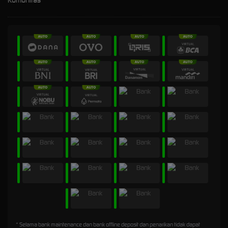
* Selama bank maintenance dan bank offline deposit dan penarikan tidak dapat