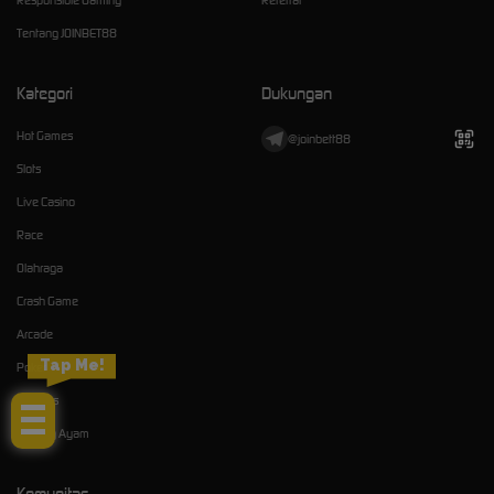
Responsible Gaming
Referral
Tentang JOINBET88
Kategori
Dukungan
Hot Games
@joinbett88
Slots
Live Casino
Race
Olahraga
Crash Game
Arcade
Tap Me!
Poker
E-Sports
Sabung Ayam
Komunitas