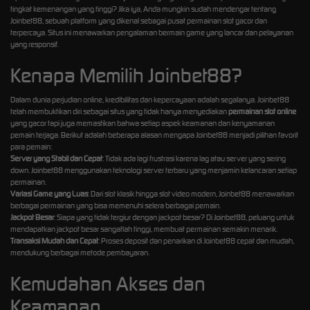
tingkat kemenangan yang tinggi? Jika iya, Anda mungkin sudah mendengar tentang
Joinbet88, sebuah platform yang dikenal sebagai pusat permainan slot gacor dan
terpercaya. Situs ini menawarkan pengalaman bermain game yang lancar dan pelayanan
yang responsif.
Kenapa Memilih Joinbet88?
Dalam dunia perjudian online, kredibilitas dan kepercayaan adalah segalanya. Joinbet88
telah membuktikan diri sebagai situs yang tidak hanya menyediakan
permainan slot online
yang gacor tapi juga memastikan bahwa setiap aspek keamanan dan kenyamanan
pemain terjaga. Berikut adalah beberapa alasan mengapa Joinbet88 menjadi pilihan favorit
para pemain:
Server yang Stabil dan Cepat
: Tidak ada lagi frustrasi karena lag atau server yang sering
down. Joinbet88 menggunakan teknologi server terbaru yang menjamin kelancaran setiap
permainan.
Variasi Game yang Luas
: Dari slot klasik hingga slot video modern, Joinbet88 menawarkan
berbagai permainan yang bisa memenuhi selera berbagai pemain.
Jackpot Besar
: Siapa yang tidak tergiur dengan jackpot besar? Di Joinbet88, peluang untuk
mendapatkan jackpot besar sangatlah tinggi, membuat permainan semakin menarik.
Transaksi Mudah dan Cepat
: Proses deposit dan penarikan di Joinbet88 cepat dan mudah,
mendukung berbagai metode pembayaran.
Kemudahan Akses dan
Keamanan