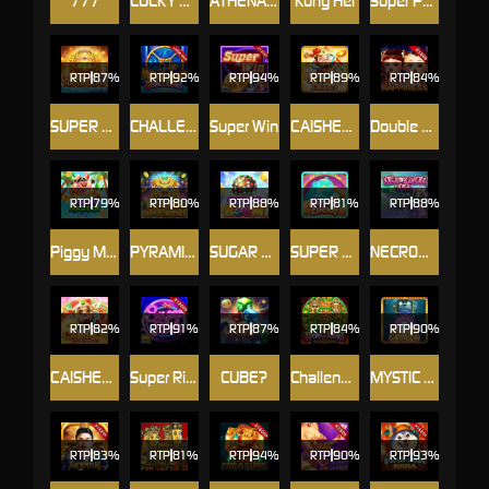
777
LUCKY ACE
ATHENA LUCKY SPREAD
Kung Hei
Super Powerful
RTP
87%
RTP
92%
RTP
94%
RTP
89%
RTP
84%
SUPER GEMS
CHALLENGE・FU LU SHOU XI
Super Win
CAISHEN DADDY
Double Happiness
RTP
79%
RTP
80%
RTP
88%
RTP
81%
RTP
88%
Piggy Master
PYRAMID OF FLAMES
SUGAR BOOM
SUPER LUCKY
NECROMANCER SHA
RTP
82%
RTP
91%
RTP
87%
RTP
84%
RTP
90%
CAISHEN-LUCKY SPREAD
Super Rich
CUBE?
Challenge・Mayan Calendar
MYSTIC LEGEND 2
RTP
83%
RTP
81%
RTP
94%
RTP
90%
RTP
93%