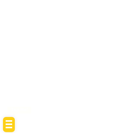
Tap Me!