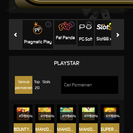
i
i
i
i
i
Facha
Fat Panda
Slot88 x PP
PG Soft
Pragmatic Play
PLAYSTAR
Semua
Top
Slots
permainan
20
RTP
96%
RTP
96%
RTP
96%
RTP
98%
RTP
98%
BOUNTY EXPRESS
MAHJONG WAYS 3+
MAHJONG WAYS 3
MAHJONG：ORIGIN
SUPER GEMS 2