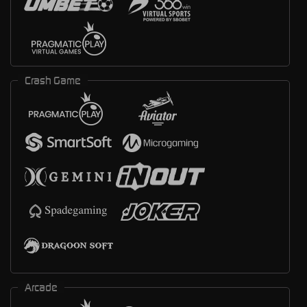
Crash Game
Arcade