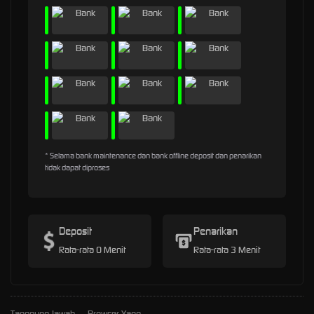
* Selama bank maintenance dan bank offline deposit dan penarikan
tidak dapat diproses
Deposit
Penarikan
Rata-rata 0 Menit
Rata-rata 3 Menit
Tanggung Jawab
Browser Yang