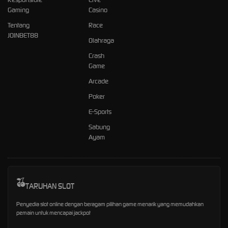
Gaming
Casino
Tentang
Race
JOINBET88
Olahraga
Crash
Game
Arcade
Poker
E-Sports
Sabung
Ayam
TARUHAN SLOT
Penyedia slot online dengan beragam pilihan game menarik yang memudahkan
pemain untuk mencapai jackpot