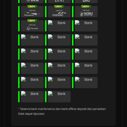
* Selama bank maintenance dan bank offline deposit dan penarikan
tidak dapat diproses