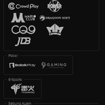
Poker
E-Sports
Sabung Ayam