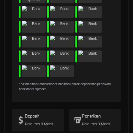
* Selama bank maintenance dan bank offline deposit dan penarikan
tidak dapat diproses
Deposit
Penarikan
Rata-rata 0 Menit
Rata-rata 3 Menit