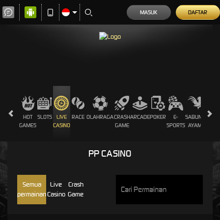
MASUK
DAFTAR
HOT
SLOTS
LIVE
RACE
OLAHRAGA
CRASH
ARCADE
POKER
E-
SABUNG
PROM
GAMES
CASINO
GAME
SPORTS
AYAM
PP CASINO
Semua
Live
Crash
permainan
Casino
Game