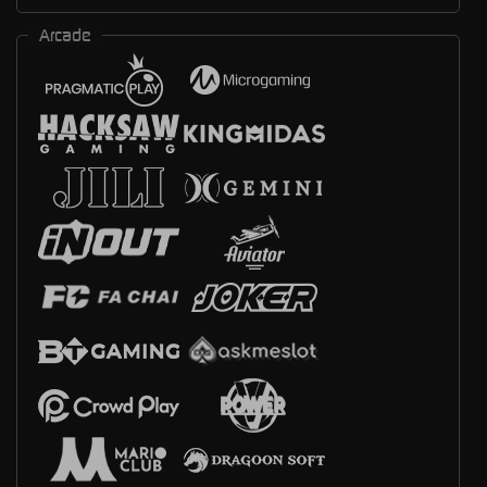
Arcade